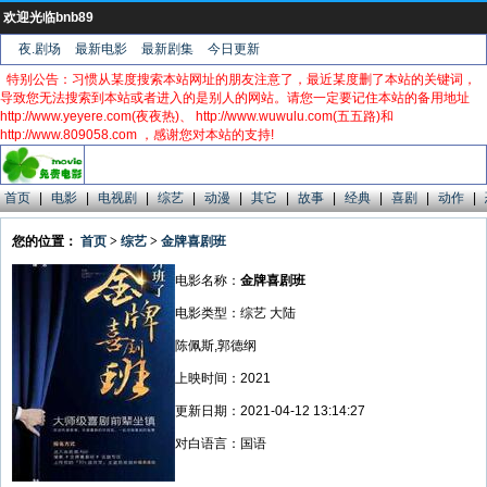
欢迎光临bnb89
夜.剧场
最新电影
最新剧集
今日更新
特别公告：习惯从某度搜索本站网址的朋友注意了，最近某度删了本站的关键词，
导致您无法搜索到本站或者进入的是别人的网站。请您一定要记住本站的备用地址
http://www.yeyere.com(夜夜热)、 http://www.wuwulu.com(五五路)和
http://www.809058.com ，感谢您对本站的支持!
首页
|
电影
|
电视剧
|
综艺
|
动漫
|
其它
|
故事
|
经典
|
喜剧
|
动作
|
您的位置：
首页
>
综艺
>
金牌喜剧班
电影名称：
金牌喜剧班
电影类型：综艺 大陆
陈佩斯,郭德纲
上映时间：2021
更新日期：2021-04-12 13:14:27
对白语言：国语