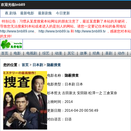
欢迎光临bnb89
夜.剧场
最新电影
最新剧集
今日更新
特别公告：习惯从某度搜索本站网址的朋友注意了，最近某度删了本站的关键词，
导致您无法搜索到本站或者进入的是别人的网站。请您一定要记住本站的备用地址
http://www.bnb89.one
、
http://www.bnb89.la
和
http://www.bnb89.tv
，感谢您对本站
的支持!
首页
|
电影
|
电视剧
|
综艺
|
动漫
|
其它
|
故事
|
经典
|
喜剧
|
动作
|
您的位置：
首页
>
日本剧
>
隐蔽搜查
电影名称：
隐蔽搜查
电影类型：日本剧 日本
杉本哲太 古田新太 安田顕 松澤一之 三倉茉奈
上映时间：2014
更新日期：2014-04-20 00:56:49
对白语言：日语