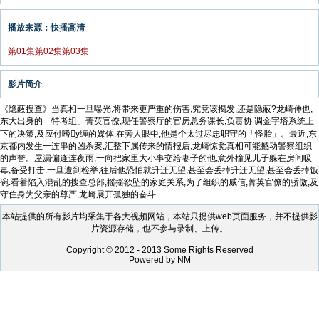
播放来源：快播高清
第01集
第02集
第03集
影片简介
《隐蔽搜查》当真相一旦曝光,将带来更严重的伤害,究竟该揭发,还是隐蔽?龙崎伸也,
东大出身的「特考组」菁英官僚,现任警察厅的官房总务课长,负责协 调金字塔系统上
下的决策,及应付嗜y缠的媒体.在旁人眼中,他是个太过尽忠职守的「怪胎」。最近,东
京都内发生一连串的凶杀案,汇整下属传来的情报后,龙崎惊觉真相可能撼动警察组织
的声誉。屋漏偏逢连夜雨,一向把家里大小事交给妻子的他,意外撞见儿子躲在房间吸
毒,备受打击.一旦遭到检举,往后他恐怕就升迁无望,甚至会丢掉升迁无望,甚至会丢掉饭
碗.看着陷入混乱的搜查总部,摇摇欲坠的家庭关系,为了组织的威信,菁英官僚的骄傲,及
守住身为父亲的尊严,龙崎展开孤独的奋斗……
本站提供的所有影片均采集于各大视频网站，本站只提供web页面服务，并不提供影
片资源存储，也不参与录制、上传。
Copyright © 2012 - 2013 Some Rights Reserved
Powered by NM